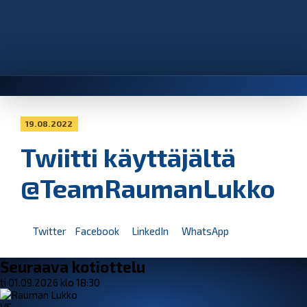
19.08.2022
Twiitti käyttäjältä
@TeamRaumanLukko
Twitter
Facebook
LinkedIn
WhatsApp
Seuraava kotiottelu
ti 01.09.2026 klo 18:30