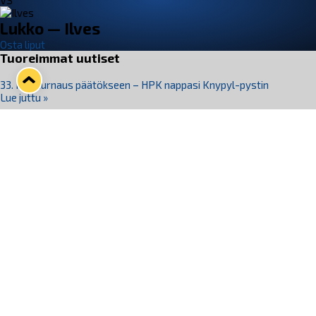
VS
Lukko — Ilves
Osta liput
Tuoreimmat uutiset
33. Pitsiturnaus päätökseen – HPK nappasi Knypyl-pystin
Lue juttu »
Otteluliput juhlakaudelle 26–27 nyt myynnissä!
Lue juttu »
Kiekko-Espoo voittaa historian ensimmäisen naisten
Pitsiturnauksen
Lue juttu »
Pitsiturnauksen päiväliput on loppuunmyyty – Pitsitunnelmaan
pääset myös Marina Vistan terassilla
Lue juttu »
Lukko ja pirkanmaalainen vaatevalmistaja Nousu yhteistyöhön
Lue juttu »
Seuraa Lukkoa somessa