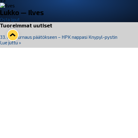
VS
Lukko — Ilves
Osta liput
Tuoreimmat uutiset
33. Pitsiturnaus päätökseen – HPK nappasi Knypyl-pystin
Lue juttu »
Otteluliput juhlakaudelle 26–27 nyt myynnissä!
Lue juttu »
Kiekko-Espoo voittaa historian ensimmäisen naisten
Pitsiturnauksen
Lue juttu »
Pitsiturnauksen päiväliput on loppuunmyyty – Pitsitunnelmaan
pääset myös Marina Vistan terassilla
Lue juttu »
Lukko ja pirkanmaalainen vaatevalmistaja Nousu yhteistyöhön
Lue juttu »
Seuraa Lukkoa somessa