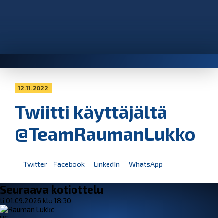
12.11.2022
Twiitti käyttäjältä
@TeamRaumanLukko
Twitter
Facebook
LinkedIn
WhatsApp
Seuraava kotiottelu
ti 01.09.2026 klo 18:30