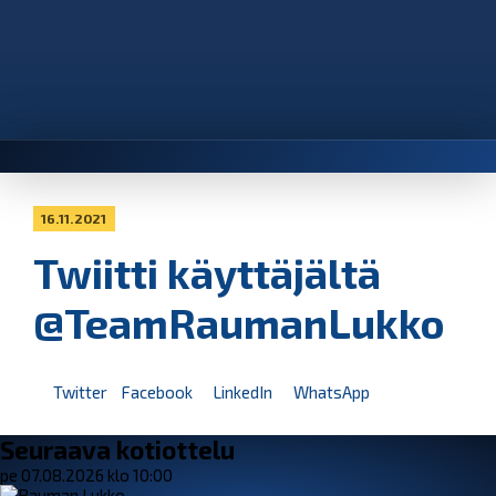
16.11.2021
Twiitti käyttäjältä
@TeamRaumanLukko
Twitter
Facebook
LinkedIn
WhatsApp
Seuraava kotiottelu
pe 07.08.2026 klo 10:00