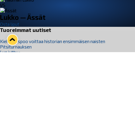
VS
Lukko — Ässät
Osta liput
Tuoreimmat uutiset
Kiekko-Espoo voittaa historian ensimmäisen naisten
Pitsiturnauksen
Lue juttu »
Pitsiturnauksen päiväliput on loppuunmyyty – Pitsitunnelmaan
pääset myös Marina Vistan terassilla
Lue juttu »
Lukko ja pirkanmaalainen vaatevalmistaja Nousu yhteistyöhön
Lue juttu »
Aapo Vanninen Nuorten Leijonien mukana
Lue juttu »
Rauman Lukko Oy on ostanut Marina Vista Oy:n liiketoiminnan
Raumalta
Lue juttu »