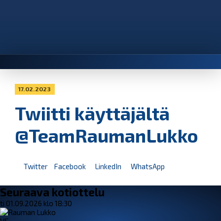
17.02.2023
Twiitti käyttäjältä
@TeamRaumanLukko
Twitter
Facebook
LinkedIn
WhatsApp
Seuraava kotiottelu
ti 01.09.2026 klo 18:30