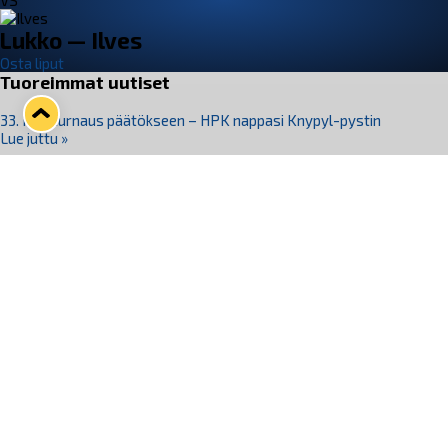
VS
Lukko — Ilves
Osta liput
Tuoreimmat uutiset
33. Pitsiturnaus päätökseen – HPK nappasi Knypyl-pystin
Lue juttu »
Otteluliput juhlakaudelle 26–27 nyt myynnissä!
Lue juttu »
Kiekko-Espoo voittaa historian ensimmäisen naisten
Pitsiturnauksen
Lue juttu »
Pitsiturnauksen päiväliput on loppuunmyyty – Pitsitunnelmaan
pääset myös Marina Vistan terassilla
Lue juttu »
Lukko ja pirkanmaalainen vaatevalmistaja Nousu yhteistyöhön
Lue juttu »
Seuraa Lukkoa somessa