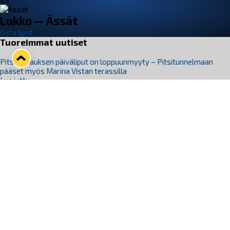
VS
Lukko — Ässät
Osta liput
Tuoreimmat uutiset
Pitsiturnauksen päiväliput on loppuunmyyty – Pitsitunnelmaan
pääset myös Marina Vistan terassilla
Lue juttu »
Lukko ja pirkanmaalainen vaatevalmistaja Nousu yhteistyöhön
Lue juttu »
Aapo Vanninen Nuorten Leijonien mukana
Lue juttu »
Rauman Lukko Oy on ostanut Marina Vista Oy:n liiketoiminnan
Raumalta
Lue juttu »
Varausviikonloppu oli kiireinen Jakub Florisille
Lue juttu »
Seuraa Lukkoa somessa