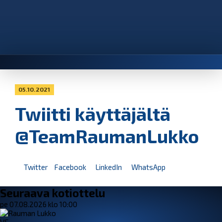
05.10.2021
Twiitti käyttäjältä
@TeamRaumanLukko
Twitter
Facebook
LinkedIn
WhatsApp
Seuraava kotiottelu
pe 07.08.2026 klo 10:00