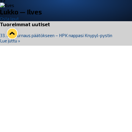
VS
Lukko — Ilves
Osta liput
Tuoreimmat uutiset
33. Pitsiturnaus päätökseen – HPK nappasi Knypyl-pystin
Lue juttu »
Otteluliput juhlakaudelle 26–27 nyt myynnissä!
Lue juttu »
Kiekko-Espoo voittaa historian ensimmäisen naisten
Pitsiturnauksen
Lue juttu »
Pitsiturnauksen päiväliput on loppuunmyyty – Pitsitunnelmaan
pääset myös Marina Vistan terassilla
Lue juttu »
Lukko ja pirkanmaalainen vaatevalmistaja Nousu yhteistyöhön
Lue juttu »
Seuraa Lukkoa somessa