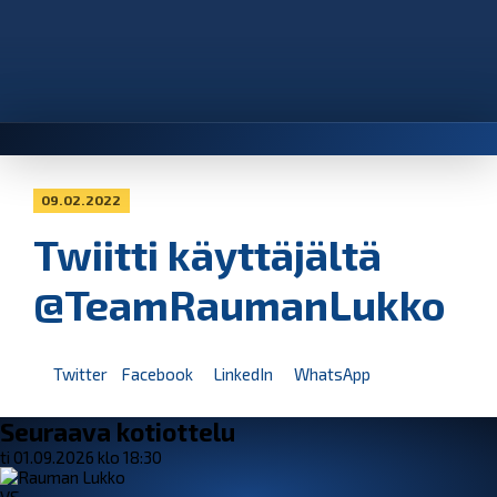
09.02.2022
Twiitti käyttäjältä
@TeamRaumanLukko
Twitter
Facebook
LinkedIn
WhatsApp
Seuraava kotiottelu
ti 01.09.2026 klo 18:30