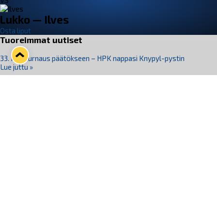
VS
Lukko — Ilves
Osta liput
Tuoreimmat uutiset
33. Pitsiturnaus päätökseen – HPK nappasi Knypyl-pystin
Lue juttu »
Otteluliput juhlakaudelle 26–27 nyt myynnissä!
Lue juttu »
Kiekko-Espoo voittaa historian ensimmäisen naisten
Pitsiturnauksen
Lue juttu »
Pitsiturnauksen päiväliput on loppuunmyyty – Pitsitunnelmaan
pääset myös Marina Vistan terassilla
Lue juttu »
Lukko ja pirkanmaalainen vaatevalmistaja Nousu yhteistyöhön
Lue juttu »
Seuraa Lukkoa somessa