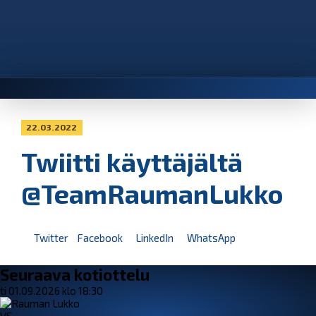
22.03.2022
Twiitti käyttäjältä
@TeamRaumanLukko
Twitter
Facebook
LinkedIn
WhatsApp
Seuraava kotiottelu
ti 01.09.2026 klo 18:30