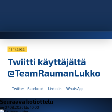
19.11.2022
Twiitti käyttäjältä
@TeamRaumanLukko
Twitter
Facebook
LinkedIn
WhatsApp
Seuraava kotiottelu
pe 07.08.2026 klo 10:00