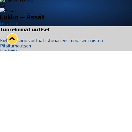
VS
Lukko — Ässät
Osta liput
Tuoreimmat uutiset
Kiekko-Espoo voittaa historian ensimmäisen naisten
Pitsiturnauksen
Lue juttu »
Pitsiturnauksen päiväliput on loppuunmyyty – Pitsitunnelmaan
pääset myös Marina Vistan terassilla
Lue juttu »
Lukko ja pirkanmaalainen vaatevalmistaja Nousu yhteistyöhön
Lue juttu »
Aapo Vanninen Nuorten Leijonien mukana
Lue juttu »
Rauman Lukko Oy on ostanut Marina Vista Oy:n liiketoiminnan
Raumalta
Lue juttu »