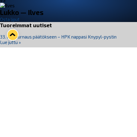
VS
Lukko — Ilves
Osta liput
Tuoreimmat uutiset
33. Pitsiturnaus päätökseen – HPK nappasi Knypyl-pystin
Lue juttu »
Otteluliput juhlakaudelle 26–27 nyt myynnissä!
Lue juttu »
Kiekko-Espoo voittaa historian ensimmäisen naisten
Pitsiturnauksen
Lue juttu »
Pitsiturnauksen päiväliput on loppuunmyyty – Pitsitunnelmaan
pääset myös Marina Vistan terassilla
Lue juttu »
Lukko ja pirkanmaalainen vaatevalmistaja Nousu yhteistyöhön
Lue juttu »
Seuraa Lukkoa somessa