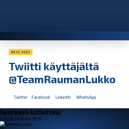
09.12.2022
Twiitti käyttäjältä
@TeamRaumanLukko
Twitter
Facebook
LinkedIn
WhatsApp
Seuraava kotiottelu
ti 01.09.2026 klo 18:30