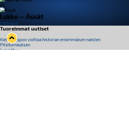
VS
Lukko — Ässät
Osta liput
Tuoreimmat uutiset
Kiekko-Espoo voittaa historian ensimmäisen naisten
Pitsiturnauksen
Lue juttu »
Pitsiturnauksen päiväliput on loppuunmyyty – Pitsitunnelmaan
pääset myös Marina Vistan terassilla
Lue juttu »
Lukko ja pirkanmaalainen vaatevalmistaja Nousu yhteistyöhön
Lue juttu »
Aapo Vanninen Nuorten Leijonien mukana
Lue juttu »
Rauman Lukko Oy on ostanut Marina Vista Oy:n liiketoiminnan
Raumalta
Lue juttu »