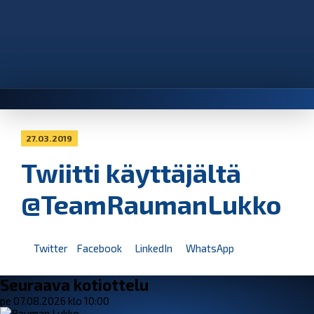
27.03.2019
Twiitti käyttäjältä
@TeamRaumanLukko
Twitter
Facebook
LinkedIn
WhatsApp
Seuraava kotiottelu
pe 07.08.2026 klo 10:00