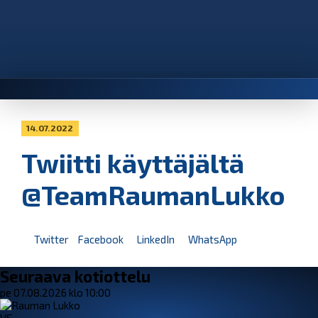
14.07.2022
Twiitti käyttäjältä
@TeamRaumanLukko
Twitter
Facebook
LinkedIn
WhatsApp
Seuraava kotiottelu
pe 07.08.2026 klo 10:00