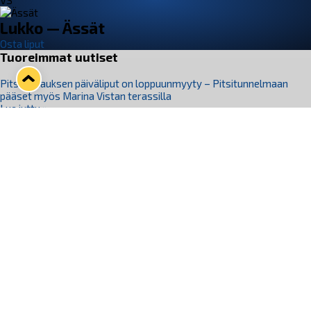
VS
Lukko — Ässät
Osta liput
Tuoreimmat uutiset
Pitsiturnauksen päiväliput on loppuunmyyty – Pitsitunnelmaan
pääset myös Marina Vistan terassilla
Lue juttu »
Lukko ja pirkanmaalainen vaatevalmistaja Nousu yhteistyöhön
Lue juttu »
Aapo Vanninen Nuorten Leijonien mukana
Lue juttu »
Rauman Lukko Oy on ostanut Marina Vista Oy:n liiketoiminnan
Raumalta
Lue juttu »
Varausviikonloppu oli kiireinen Jakub Florisille
Lue juttu »
Seuraa Lukkoa somessa