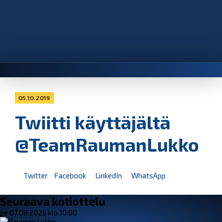
05.10.2019
Twiitti käyttäjältä
@TeamRaumanLukko
Twitter
Facebook
LinkedIn
WhatsApp
Seuraava kotiottelu
pe 07.08.2026 klo 10:00