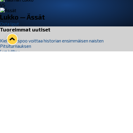
VS
Lukko — Ässät
Osta liput
Tuoreimmat uutiset
Kiekko-Espoo voittaa historian ensimmäisen naisten
Pitsiturnauksen
Lue juttu »
Pitsiturnauksen päiväliput on loppuunmyyty – Pitsitunnelmaan
pääset myös Marina Vistan terassilla
Lue juttu »
Lukko ja pirkanmaalainen vaatevalmistaja Nousu yhteistyöhön
Lue juttu »
Aapo Vanninen Nuorten Leijonien mukana
Lue juttu »
Rauman Lukko Oy on ostanut Marina Vista Oy:n liiketoiminnan
Raumalta
Lue juttu »