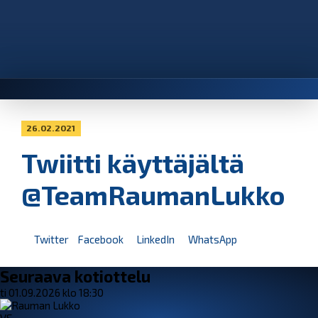
26.02.2021
Twiitti käyttäjältä
@TeamRaumanLukko
Twitter
Facebook
LinkedIn
WhatsApp
Seuraava kotiottelu
ti 01.09.2026 klo 18:30