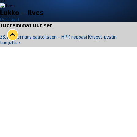
VS
Lukko — Ilves
Osta liput
Tuoreimmat uutiset
33. Pitsiturnaus päätökseen – HPK nappasi Knypyl-pystin
Lue juttu »
Otteluliput juhlakaudelle 26–27 nyt myynnissä!
Lue juttu »
Kiekko-Espoo voittaa historian ensimmäisen naisten
Pitsiturnauksen
Lue juttu »
Pitsiturnauksen päiväliput on loppuunmyyty – Pitsitunnelmaan
pääset myös Marina Vistan terassilla
Lue juttu »
Lukko ja pirkanmaalainen vaatevalmistaja Nousu yhteistyöhön
Lue juttu »
Seuraa Lukkoa somessa