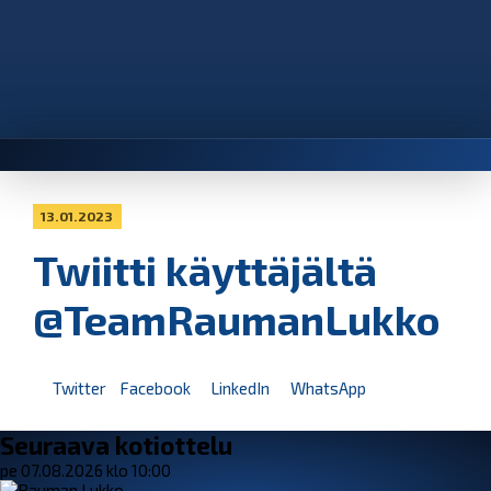
13.01.2023
Twiitti käyttäjältä
@TeamRaumanLukko
Twitter
Facebook
LinkedIn
WhatsApp
Seuraava kotiottelu
pe 07.08.2026 klo 10:00