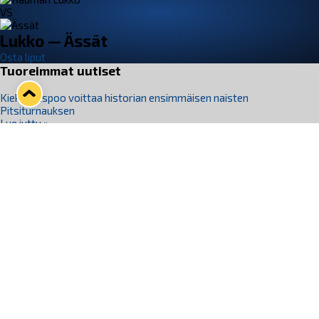
VS
Lukko — Ässät
Osta liput
Tuoreimmat uutiset
Kiekko-Espoo voittaa historian ensimmäisen naisten
Pitsiturnauksen
Lue juttu »
Pitsiturnauksen päiväliput on loppuunmyyty – Pitsitunnelmaan
pääset myös Marina Vistan terassilla
Lue juttu »
Lukko ja pirkanmaalainen vaatevalmistaja Nousu yhteistyöhön
Lue juttu »
Aapo Vanninen Nuorten Leijonien mukana
Lue juttu »
Rauman Lukko Oy on ostanut Marina Vista Oy:n liiketoiminnan
Raumalta
Lue juttu »