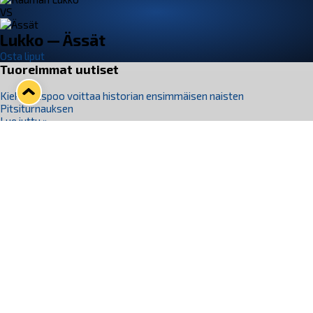
VS
Lukko — Ässät
Osta liput
Tuoreimmat uutiset
Kiekko-Espoo voittaa historian ensimmäisen naisten
Pitsiturnauksen
Lue juttu »
Pitsiturnauksen päiväliput on loppuunmyyty – Pitsitunnelmaan
pääset myös Marina Vistan terassilla
Lue juttu »
Lukko ja pirkanmaalainen vaatevalmistaja Nousu yhteistyöhön
Lue juttu »
Aapo Vanninen Nuorten Leijonien mukana
Lue juttu »
Rauman Lukko Oy on ostanut Marina Vista Oy:n liiketoiminnan
Raumalta
Lue juttu »