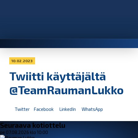
10.02.2023
Twiitti käyttäjältä
@TeamRaumanLukko
Twitter
Facebook
LinkedIn
WhatsApp
Seuraava kotiottelu
pe 07.08.2026 klo 10:00