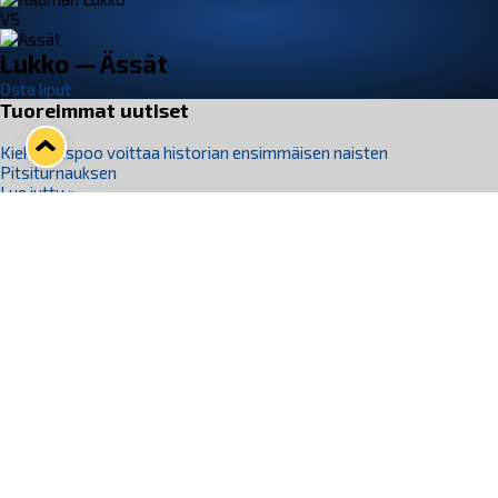
VS
Lukko — Ässät
Osta liput
Tuoreimmat uutiset
Kiekko-Espoo voittaa historian ensimmäisen naisten
Pitsiturnauksen
Lue juttu »
Pitsiturnauksen päiväliput on loppuunmyyty – Pitsitunnelmaan
pääset myös Marina Vistan terassilla
Lue juttu »
Lukko ja pirkanmaalainen vaatevalmistaja Nousu yhteistyöhön
Lue juttu »
Aapo Vanninen Nuorten Leijonien mukana
Lue juttu »
Rauman Lukko Oy on ostanut Marina Vista Oy:n liiketoiminnan
Raumalta
Lue juttu »