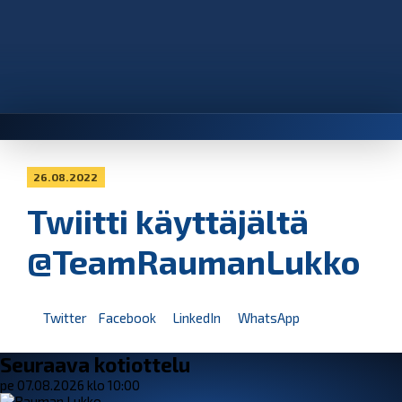
26.08.2022
Twiitti käyttäjältä
@TeamRaumanLukko
Twitter
Facebook
LinkedIn
WhatsApp
Seuraava kotiottelu
pe 07.08.2026 klo 10:00