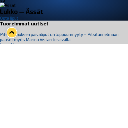
VS
Lukko — Ässät
Osta liput
Tuoreimmat uutiset
Pitsiturnauksen päiväliput on loppuunmyyty – Pitsitunnelmaan
pääset myös Marina Vistan terassilla
Lue juttu »
Lukko ja pirkanmaalainen vaatevalmistaja Nousu yhteistyöhön
Lue juttu »
Aapo Vanninen Nuorten Leijonien mukana
Lue juttu »
Rauman Lukko Oy on ostanut Marina Vista Oy:n liiketoiminnan
Raumalta
Lue juttu »
Varausviikonloppu oli kiireinen Jakub Florisille
Lue juttu »
Seuraa Lukkoa somessa