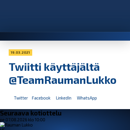
19.03.2021
Twiitti käyttäjältä
@TeamRaumanLukko
Twitter
Facebook
LinkedIn
WhatsApp
Seuraava kotiottelu
pe 07.08.2026 klo 10:00