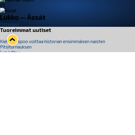
VS
Lukko — Ässät
Osta liput
Tuoreimmat uutiset
Kiekko-Espoo voittaa historian ensimmäisen naisten
Pitsiturnauksen
Lue juttu »
Pitsiturnauksen päiväliput on loppuunmyyty – Pitsitunnelmaan
pääset myös Marina Vistan terassilla
Lue juttu »
Lukko ja pirkanmaalainen vaatevalmistaja Nousu yhteistyöhön
Lue juttu »
Aapo Vanninen Nuorten Leijonien mukana
Lue juttu »
Rauman Lukko Oy on ostanut Marina Vista Oy:n liiketoiminnan
Raumalta
Lue juttu »