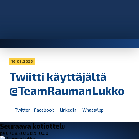
16.02.2023
Twiitti käyttäjältä
@TeamRaumanLukko
Twitter
Facebook
LinkedIn
WhatsApp
Seuraava kotiottelu
pe 07.08.2026 klo 10:00