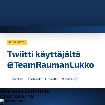
12.03.2022
Twiitti käyttäjältä
@TeamRaumanLukko
Twitter
Facebook
LinkedIn
WhatsApp
Seuraava kotiottelu
ti 01.09.2026 klo 18:30