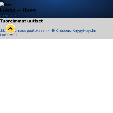
VS
Lukko — Ilves
Osta liput
Tuoreimmat uutiset
33. Pitsiturnaus päätökseen – HPK nappasi Knypyl-pystin
Lue juttu »
Otteluliput juhlakaudelle 26–27 nyt myynnissä!
Lue juttu »
Kiekko-Espoo voittaa historian ensimmäisen naisten
Pitsiturnauksen
Lue juttu »
Pitsiturnauksen päiväliput on loppuunmyyty – Pitsitunnelmaan
pääset myös Marina Vistan terassilla
Lue juttu »
Lukko ja pirkanmaalainen vaatevalmistaja Nousu yhteistyöhön
Lue juttu »
Seuraa Lukkoa somessa