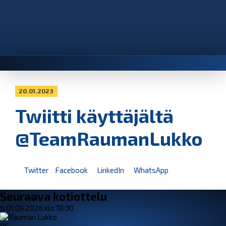
20.01.2023
Twiitti käyttäjältä
@TeamRaumanLukko
Twitter
Facebook
LinkedIn
WhatsApp
Seuraava kotiottelu
ti 01.09.2026 klo 18:30