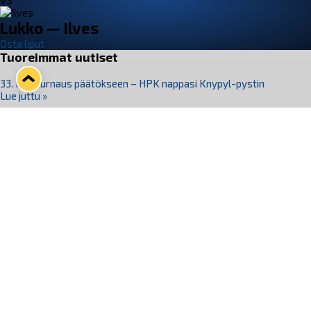
VS
Lukko — Ilves
Osta liput
Tuoreimmat uutiset
33. Pitsiturnaus päätökseen – HPK nappasi Knypyl-pystin
Lue juttu »
Otteluliput juhlakaudelle 26–27 nyt myynnissä!
Lue juttu »
Kiekko-Espoo voittaa historian ensimmäisen naisten
Pitsiturnauksen
Lue juttu »
Pitsiturnauksen päiväliput on loppuunmyyty – Pitsitunnelmaan
pääset myös Marina Vistan terassilla
Lue juttu »
Lukko ja pirkanmaalainen vaatevalmistaja Nousu yhteistyöhön
Lue juttu »
Seuraa Lukkoa somessa