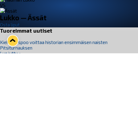
VS
Lukko — Ässät
Osta liput
Tuoreimmat uutiset
Kiekko-Espoo voittaa historian ensimmäisen naisten
Pitsiturnauksen
Lue juttu »
Pitsiturnauksen päiväliput on loppuunmyyty – Pitsitunnelmaan
pääset myös Marina Vistan terassilla
Lue juttu »
Lukko ja pirkanmaalainen vaatevalmistaja Nousu yhteistyöhön
Lue juttu »
Aapo Vanninen Nuorten Leijonien mukana
Lue juttu »
Rauman Lukko Oy on ostanut Marina Vista Oy:n liiketoiminnan
Raumalta
Lue juttu »