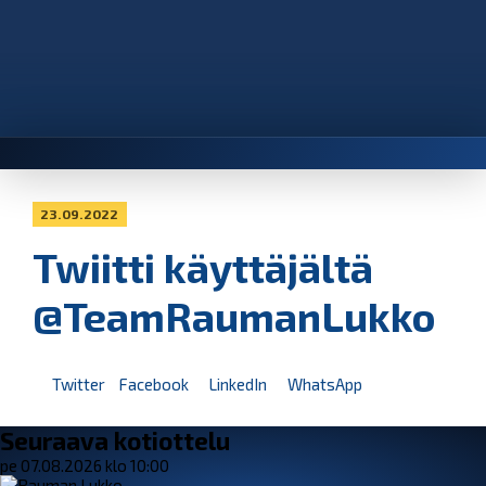
23.09.2022
Twiitti käyttäjältä
@TeamRaumanLukko
Twitter
Facebook
LinkedIn
WhatsApp
Seuraava kotiottelu
pe 07.08.2026 klo 10:00