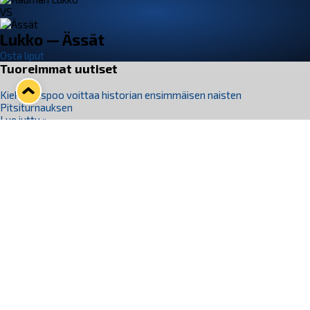
VS
Lukko — Ässät
Osta liput
Tuoreimmat uutiset
Kiekko-Espoo voittaa historian ensimmäisen naisten
Pitsiturnauksen
Lue juttu »
Pitsiturnauksen päiväliput on loppuunmyyty – Pitsitunnelmaan
pääset myös Marina Vistan terassilla
Lue juttu »
Lukko ja pirkanmaalainen vaatevalmistaja Nousu yhteistyöhön
Lue juttu »
Aapo Vanninen Nuorten Leijonien mukana
Lue juttu »
Rauman Lukko Oy on ostanut Marina Vista Oy:n liiketoiminnan
Raumalta
Lue juttu »