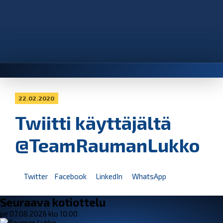
22.02.2020
Twiitti käyttäjältä
@TeamRaumanLukko
Twitter
Facebook
LinkedIn
WhatsApp
Seuraava kotiottelu
pe 07.08.2026 klo 10:00