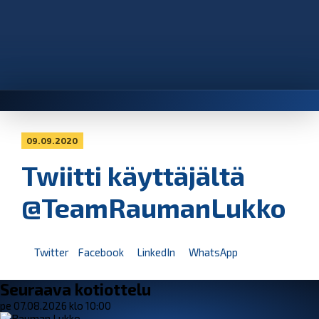
09.09.2020
Twiitti käyttäjältä
@TeamRaumanLukko
Twitter
Facebook
LinkedIn
WhatsApp
Seuraava kotiottelu
pe 07.08.2026 klo 10:00