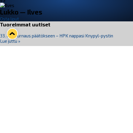
VS
Lukko — Ilves
Osta liput
Tuoreimmat uutiset
33. Pitsiturnaus päätökseen – HPK nappasi Knypyl-pystin
Lue juttu »
Otteluliput juhlakaudelle 26–27 nyt myynnissä!
Lue juttu »
Kiekko-Espoo voittaa historian ensimmäisen naisten
Pitsiturnauksen
Lue juttu »
Pitsiturnauksen päiväliput on loppuunmyyty – Pitsitunnelmaan
pääset myös Marina Vistan terassilla
Lue juttu »
Lukko ja pirkanmaalainen vaatevalmistaja Nousu yhteistyöhön
Lue juttu »
Seuraa Lukkoa somessa