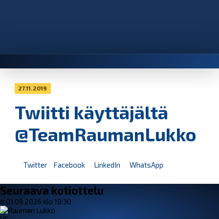
27.11.2019
Twiitti käyttäjältä
@TeamRaumanLukko
Twitter
Facebook
LinkedIn
WhatsApp
Seuraava kotiottelu
ti 01.09.2026 klo 18:30