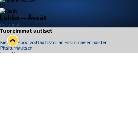
VS
Lukko — Ässät
Osta liput
Tuoreimmat uutiset
Kiekko-Espoo voittaa historian ensimmäisen naisten
Pitsiturnauksen
Lue juttu »
Pitsiturnauksen päiväliput on loppuunmyyty – Pitsitunnelmaan
pääset myös Marina Vistan terassilla
Lue juttu »
Lukko ja pirkanmaalainen vaatevalmistaja Nousu yhteistyöhön
Lue juttu »
Aapo Vanninen Nuorten Leijonien mukana
Lue juttu »
Rauman Lukko Oy on ostanut Marina Vista Oy:n liiketoiminnan
Raumalta
Lue juttu »