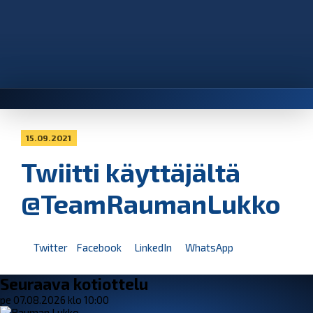
15.09.2021
Twiitti käyttäjältä
@TeamRaumanLukko
Twitter
Facebook
LinkedIn
WhatsApp
Seuraava kotiottelu
pe 07.08.2026 klo 10:00