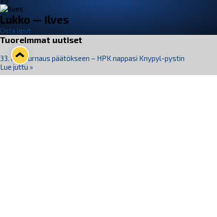
VS
Lukko — Ilves
Osta liput
Tuoreimmat uutiset
33. Pitsiturnaus päätökseen – HPK nappasi Knypyl-pystin
Lue juttu »
Otteluliput juhlakaudelle 26–27 nyt myynnissä!
Lue juttu »
Kiekko-Espoo voittaa historian ensimmäisen naisten
Pitsiturnauksen
Lue juttu »
Pitsiturnauksen päiväliput on loppuunmyyty – Pitsitunnelmaan
pääset myös Marina Vistan terassilla
Lue juttu »
Lukko ja pirkanmaalainen vaatevalmistaja Nousu yhteistyöhön
Lue juttu »
Seuraa Lukkoa somessa