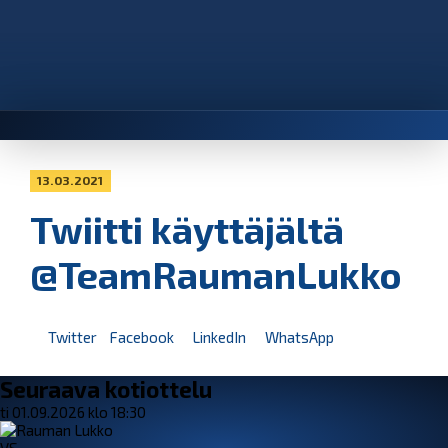
13.03.2021
Twiitti käyttäjältä
@TeamRaumanLukko
Twitter
Facebook
LinkedIn
WhatsApp
Seuraava kotiottelu
ti 01.09.2026 klo 18:30