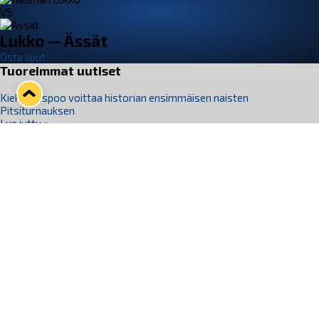
VS
Lukko — Ässät
Osta liput
Tuoreimmat uutiset
Kiekko-Espoo voittaa historian ensimmäisen naisten
Pitsiturnauksen
Lue juttu »
Pitsiturnauksen päiväliput on loppuunmyyty – Pitsitunnelmaan
pääset myös Marina Vistan terassilla
Lue juttu »
Lukko ja pirkanmaalainen vaatevalmistaja Nousu yhteistyöhön
Lue juttu »
Aapo Vanninen Nuorten Leijonien mukana
Lue juttu »
Rauman Lukko Oy on ostanut Marina Vista Oy:n liiketoiminnan
Raumalta
Lue juttu »