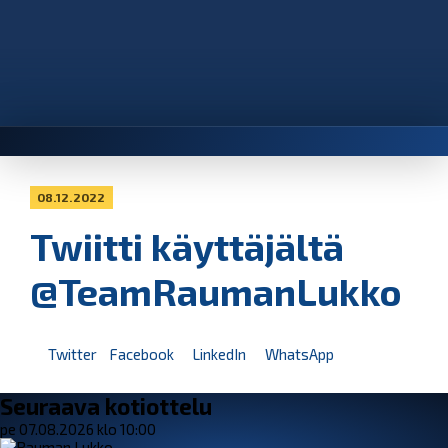
08.12.2022
Twiitti käyttäjältä
@TeamRaumanLukko
Twitter
Facebook
LinkedIn
WhatsApp
Seuraava kotiottelu
pe 07.08.2026 klo 10:00