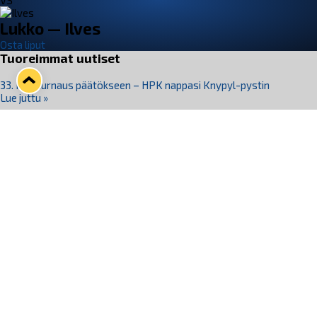
VS
Lukko — Ilves
Osta liput
Tuoreimmat uutiset
33. Pitsiturnaus päätökseen – HPK nappasi Knypyl-pystin
Lue juttu »
Otteluliput juhlakaudelle 26–27 nyt myynnissä!
Lue juttu »
Kiekko-Espoo voittaa historian ensimmäisen naisten
Pitsiturnauksen
Lue juttu »
Pitsiturnauksen päiväliput on loppuunmyyty – Pitsitunnelmaan
pääset myös Marina Vistan terassilla
Lue juttu »
Lukko ja pirkanmaalainen vaatevalmistaja Nousu yhteistyöhön
Lue juttu »
Seuraa Lukkoa somessa