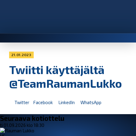
21.01.2023
Twiitti käyttäjältä
@TeamRaumanLukko
Twitter
Facebook
LinkedIn
WhatsApp
Seuraava kotiottelu
ti 01.09.2026 klo 18:30