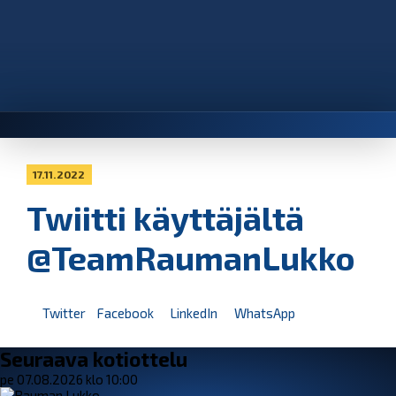
17.11.2022
Twiitti käyttäjältä
@TeamRaumanLukko
Twitter
Facebook
LinkedIn
WhatsApp
Seuraava kotiottelu
pe 07.08.2026 klo 10:00