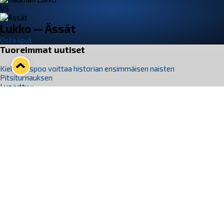
VS
Lukko — Ässät
Osta liput
Tuoreimmat uutiset
Kiekko-Espoo voittaa historian ensimmäisen naisten
Pitsiturnauksen
Lue juttu »
Pitsiturnauksen päiväliput on loppuunmyyty – Pitsitunnelmaan
pääset myös Marina Vistan terassilla
Lue juttu »
Lukko ja pirkanmaalainen vaatevalmistaja Nousu yhteistyöhön
Lue juttu »
Aapo Vanninen Nuorten Leijonien mukana
Lue juttu »
Rauman Lukko Oy on ostanut Marina Vista Oy:n liiketoiminnan
Raumalta
Lue juttu »