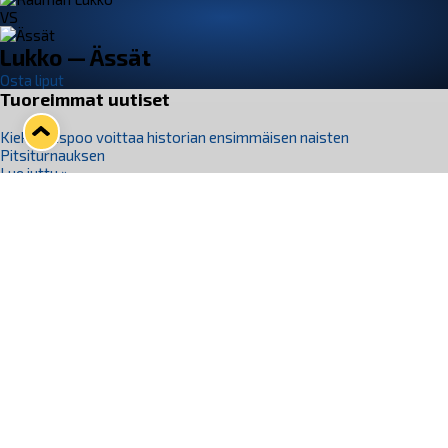
VS
Lukko — Ässät
Osta liput
Tuoreimmat uutiset
Kiekko-Espoo voittaa historian ensimmäisen naisten
Pitsiturnauksen
Lue juttu »
Pitsiturnauksen päiväliput on loppuunmyyty – Pitsitunnelmaan
pääset myös Marina Vistan terassilla
Lue juttu »
Lukko ja pirkanmaalainen vaatevalmistaja Nousu yhteistyöhön
Lue juttu »
Aapo Vanninen Nuorten Leijonien mukana
Lue juttu »
Rauman Lukko Oy on ostanut Marina Vista Oy:n liiketoiminnan
Raumalta
Lue juttu »