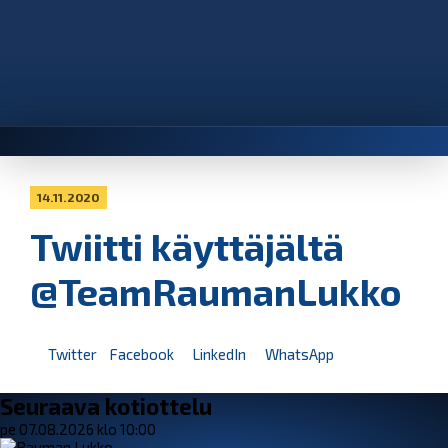
14.11.2020
Twiitti käyttäjältä
@TeamRaumanLukko
Twitter
Facebook
LinkedIn
WhatsApp
Seuraava kotiottelu
pe 07.08.2026 klo 10:00