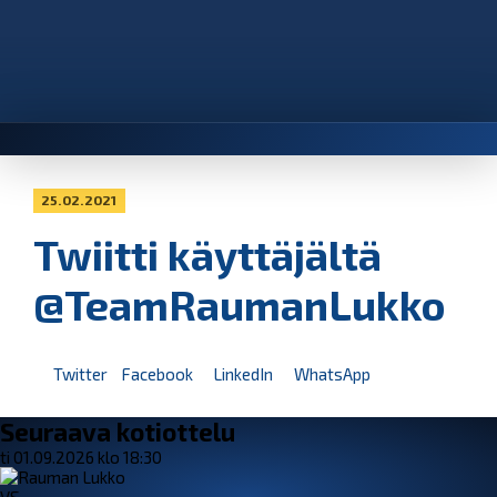
25.02.2021
Twiitti käyttäjältä
@TeamRaumanLukko
Twitter
Facebook
LinkedIn
WhatsApp
Seuraava kotiottelu
ti 01.09.2026 klo 18:30