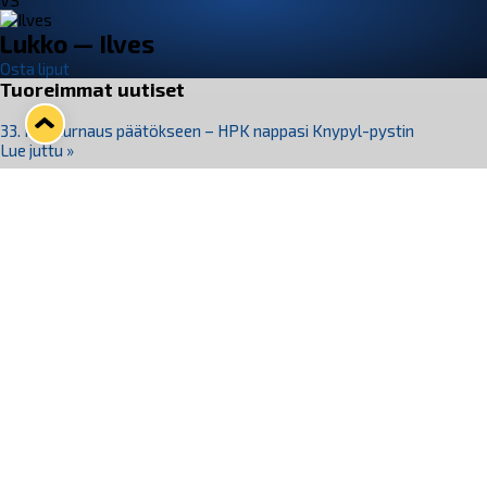
VS
Lukko — Ilves
Osta liput
Tuoreimmat uutiset
33. Pitsiturnaus päätökseen – HPK nappasi Knypyl-pystin
Lue juttu »
Otteluliput juhlakaudelle 26–27 nyt myynnissä!
Lue juttu »
Kiekko-Espoo voittaa historian ensimmäisen naisten
Pitsiturnauksen
Lue juttu »
Pitsiturnauksen päiväliput on loppuunmyyty – Pitsitunnelmaan
pääset myös Marina Vistan terassilla
Lue juttu »
Lukko ja pirkanmaalainen vaatevalmistaja Nousu yhteistyöhön
Lue juttu »
Seuraa Lukkoa somessa