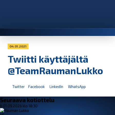
04.01.2021
Twiitti käyttäjältä
@TeamRaumanLukko
Twitter
Facebook
LinkedIn
WhatsApp
Seuraava kotiottelu
ti 01.09.2026 klo 18:30