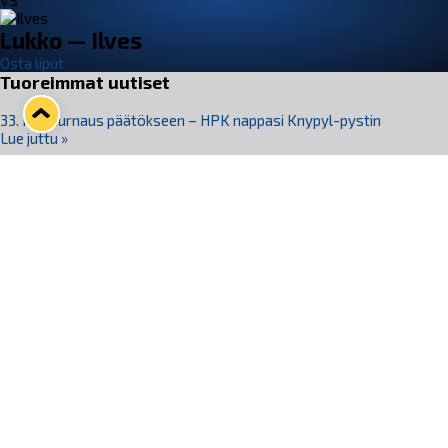
VS
Lukko — Ilves
Osta liput
Tuoreimmat uutiset
33. Pitsiturnaus päätökseen – HPK nappasi Knypyl-pystin
Lue juttu »
Otteluliput juhlakaudelle 26–27 nyt myynnissä!
Lue juttu »
Kiekko-Espoo voittaa historian ensimmäisen naisten
Pitsiturnauksen
Lue juttu »
Pitsiturnauksen päiväliput on loppuunmyyty – Pitsitunnelmaan
pääset myös Marina Vistan terassilla
Lue juttu »
Lukko ja pirkanmaalainen vaatevalmistaja Nousu yhteistyöhön
Lue juttu »
Seuraa Lukkoa somessa