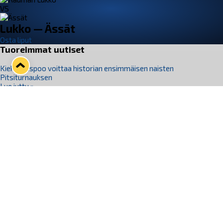
VS
Lukko — Ässät
Osta liput
Tuoreimmat uutiset
Kiekko-Espoo voittaa historian ensimmäisen naisten
Pitsiturnauksen
Lue juttu »
Pitsiturnauksen päiväliput on loppuunmyyty – Pitsitunnelmaan
pääset myös Marina Vistan terassilla
Lue juttu »
Lukko ja pirkanmaalainen vaatevalmistaja Nousu yhteistyöhön
Lue juttu »
Aapo Vanninen Nuorten Leijonien mukana
Lue juttu »
Rauman Lukko Oy on ostanut Marina Vista Oy:n liiketoiminnan
Raumalta
Lue juttu »