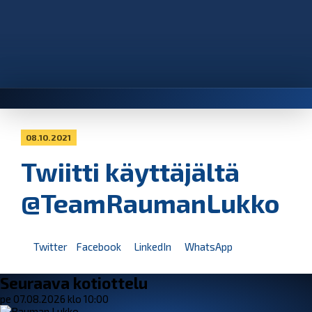
08.10.2021
Twiitti käyttäjältä
@TeamRaumanLukko
Twitter
Facebook
LinkedIn
WhatsApp
Seuraava kotiottelu
pe 07.08.2026 klo 10:00