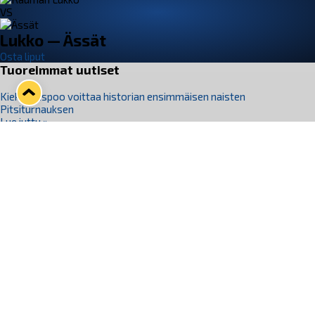
VS
Lukko — Ässät
Osta liput
Tuoreimmat uutiset
Kiekko-Espoo voittaa historian ensimmäisen naisten
Pitsiturnauksen
Lue juttu »
Pitsiturnauksen päiväliput on loppuunmyyty – Pitsitunnelmaan
pääset myös Marina Vistan terassilla
Lue juttu »
Lukko ja pirkanmaalainen vaatevalmistaja Nousu yhteistyöhön
Lue juttu »
Aapo Vanninen Nuorten Leijonien mukana
Lue juttu »
Rauman Lukko Oy on ostanut Marina Vista Oy:n liiketoiminnan
Raumalta
Lue juttu »