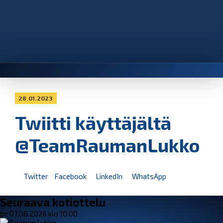
28.01.2023
Twiitti käyttäjältä
@TeamRaumanLukko
Twitter
Facebook
LinkedIn
WhatsApp
Seuraava kotiottelu
pe 07.08.2026 klo 10:00