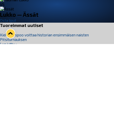
VS
Lukko — Ässät
Osta liput
Tuoreimmat uutiset
Kiekko-Espoo voittaa historian ensimmäisen naisten
Pitsiturnauksen
Lue juttu »
Pitsiturnauksen päiväliput on loppuunmyyty – Pitsitunnelmaan
pääset myös Marina Vistan terassilla
Lue juttu »
Lukko ja pirkanmaalainen vaatevalmistaja Nousu yhteistyöhön
Lue juttu »
Aapo Vanninen Nuorten Leijonien mukana
Lue juttu »
Rauman Lukko Oy on ostanut Marina Vista Oy:n liiketoiminnan
Raumalta
Lue juttu »