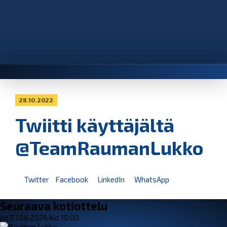
28.10.2022
Twiitti käyttäjältä
@TeamRaumanLukko
Twitter
Facebook
LinkedIn
WhatsApp
Seuraava kotiottelu
pe 07.08.2026 klo 10:00