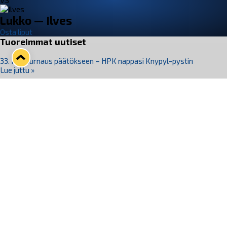
VS
Lukko — Ilves
Osta liput
Tuoreimmat uutiset
33. Pitsiturnaus päätökseen – HPK nappasi Knypyl-pystin
Lue juttu »
Otteluliput juhlakaudelle 26–27 nyt myynnissä!
Lue juttu »
Kiekko-Espoo voittaa historian ensimmäisen naisten
Pitsiturnauksen
Lue juttu »
Pitsiturnauksen päiväliput on loppuunmyyty – Pitsitunnelmaan
pääset myös Marina Vistan terassilla
Lue juttu »
Lukko ja pirkanmaalainen vaatevalmistaja Nousu yhteistyöhön
Lue juttu »
Seuraa Lukkoa somessa