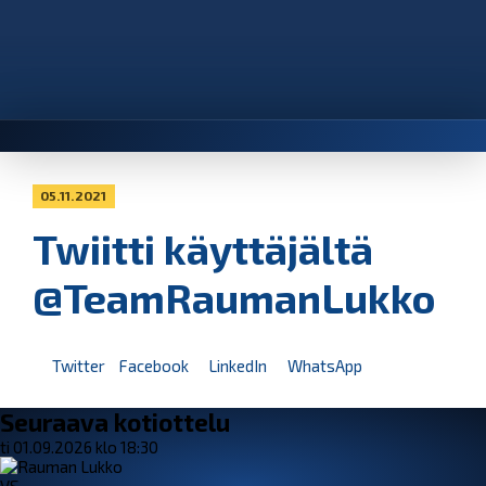
05.11.2021
Twiitti käyttäjältä
@TeamRaumanLukko
Twitter
Facebook
LinkedIn
WhatsApp
Seuraava kotiottelu
ti 01.09.2026 klo 18:30