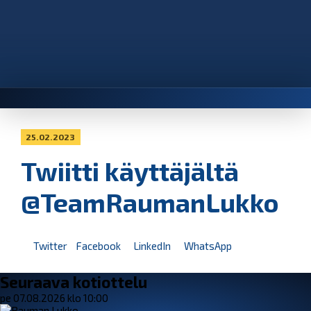
25.02.2023
Twiitti käyttäjältä
@TeamRaumanLukko
Twitter
Facebook
LinkedIn
WhatsApp
Seuraava kotiottelu
pe 07.08.2026 klo 10:00