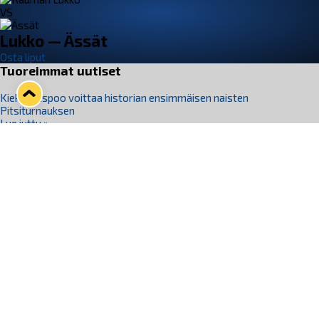
VS
Lukko — Ässät
Osta liput
Tuoreimmat uutiset
Kiekko-Espoo voittaa historian ensimmäisen naisten
Pitsiturnauksen
Lue juttu »
Pitsiturnauksen päiväliput on loppuunmyyty – Pitsitunnelmaan
pääset myös Marina Vistan terassilla
Lue juttu »
Lukko ja pirkanmaalainen vaatevalmistaja Nousu yhteistyöhön
Lue juttu »
Aapo Vanninen Nuorten Leijonien mukana
Lue juttu »
Rauman Lukko Oy on ostanut Marina Vista Oy:n liiketoiminnan
Raumalta
Lue juttu »