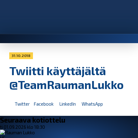
31.10.2018
Twiitti käyttäjältä
@TeamRaumanLukko
Twitter
Facebook
LinkedIn
WhatsApp
Seuraava kotiottelu
ti 01.09.2026 klo 18:30