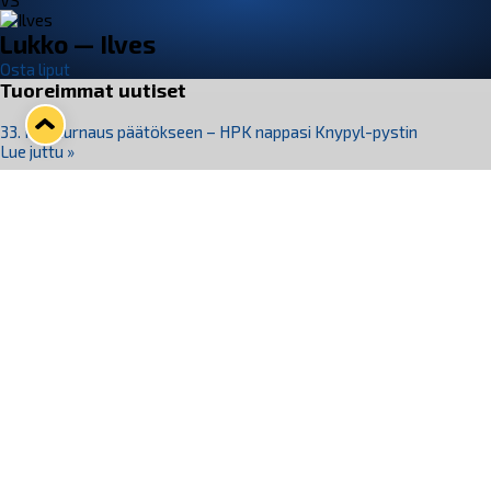
VS
Lukko — Ilves
Osta liput
Tuoreimmat uutiset
33. Pitsiturnaus päätökseen – HPK nappasi Knypyl-pystin
Lue juttu »
Otteluliput juhlakaudelle 26–27 nyt myynnissä!
Lue juttu »
Kiekko-Espoo voittaa historian ensimmäisen naisten
Pitsiturnauksen
Lue juttu »
Pitsiturnauksen päiväliput on loppuunmyyty – Pitsitunnelmaan
pääset myös Marina Vistan terassilla
Lue juttu »
Lukko ja pirkanmaalainen vaatevalmistaja Nousu yhteistyöhön
Lue juttu »
Seuraa Lukkoa somessa