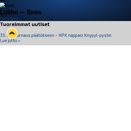
VS
Lukko — Ilves
Osta liput
Tuoreimmat uutiset
33. Pitsiturnaus päätökseen – HPK nappasi Knypyl-pystin
Lue juttu »
Otteluliput juhlakaudelle 26–27 nyt myynnissä!
Lue juttu »
Kiekko-Espoo voittaa historian ensimmäisen naisten
Pitsiturnauksen
Lue juttu »
Pitsiturnauksen päiväliput on loppuunmyyty – Pitsitunnelmaan
pääset myös Marina Vistan terassilla
Lue juttu »
Lukko ja pirkanmaalainen vaatevalmistaja Nousu yhteistyöhön
Lue juttu »
Seuraa Lukkoa somessa