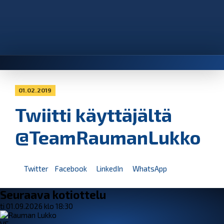
01.02.2019
Twiitti käyttäjältä
@TeamRaumanLukko
Twitter
Facebook
LinkedIn
WhatsApp
Seuraava kotiottelu
ti 01.09.2026 klo 18:30