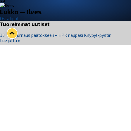
VS
Lukko — Ilves
Osta liput
Tuoreimmat uutiset
33. Pitsiturnaus päätökseen – HPK nappasi Knypyl-pystin
Lue juttu »
Otteluliput juhlakaudelle 26–27 nyt myynnissä!
Lue juttu »
Kiekko-Espoo voittaa historian ensimmäisen naisten
Pitsiturnauksen
Lue juttu »
Pitsiturnauksen päiväliput on loppuunmyyty – Pitsitunnelmaan
pääset myös Marina Vistan terassilla
Lue juttu »
Lukko ja pirkanmaalainen vaatevalmistaja Nousu yhteistyöhön
Lue juttu »
Seuraa Lukkoa somessa