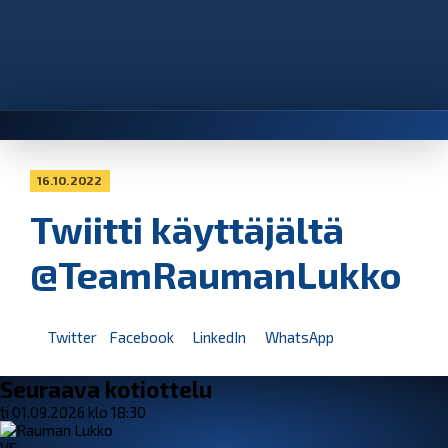
16.10.2022
Twiitti käyttäjältä
@TeamRaumanLukko
Twitter
Facebook
LinkedIn
WhatsApp
Seuraava kotiottelu
ti 01.09.2026 klo 18:30