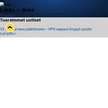
VS
Lukko — Ilves
Osta liput
Tuoreimmat uutiset
33. Pitsiturnaus päätökseen – HPK nappasi Knypyl-pystin
Lue juttu »
Otteluliput juhlakaudelle 26–27 nyt myynnissä!
Lue juttu »
Kiekko-Espoo voittaa historian ensimmäisen naisten
Pitsiturnauksen
Lue juttu »
Pitsiturnauksen päiväliput on loppuunmyyty – Pitsitunnelmaan
pääset myös Marina Vistan terassilla
Lue juttu »
Lukko ja pirkanmaalainen vaatevalmistaja Nousu yhteistyöhön
Lue juttu »
Seuraa Lukkoa somessa