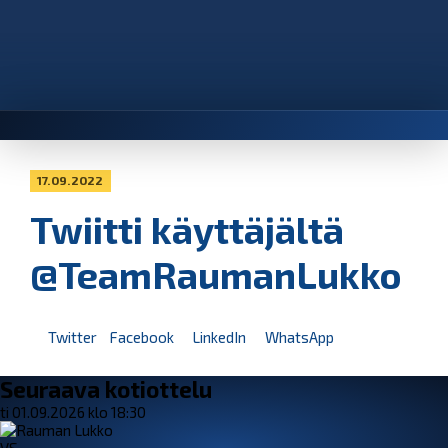
17.09.2022
Twiitti käyttäjältä
@TeamRaumanLukko
Twitter
Facebook
LinkedIn
WhatsApp
Seuraava kotiottelu
ti 01.09.2026 klo 18:30