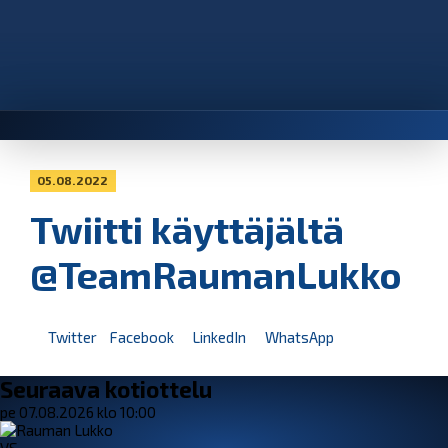
05.08.2022
Twiitti käyttäjältä
@TeamRaumanLukko
Twitter
Facebook
LinkedIn
WhatsApp
Seuraava kotiottelu
pe 07.08.2026 klo 10:00