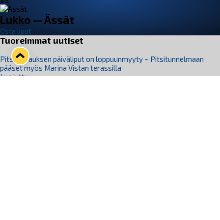
VS
Lukko — Ässät
Osta liput
Tuoreimmat uutiset
Pitsiturnauksen päiväliput on loppuunmyyty – Pitsitunnelmaan
pääset myös Marina Vistan terassilla
Lue juttu »
Lukko ja pirkanmaalainen vaatevalmistaja Nousu yhteistyöhön
Lue juttu »
Aapo Vanninen Nuorten Leijonien mukana
Lue juttu »
Rauman Lukko Oy on ostanut Marina Vista Oy:n liiketoiminnan
Raumalta
Lue juttu »
Varausviikonloppu oli kiireinen Jakub Florisille
Lue juttu »
Seuraa Lukkoa somessa