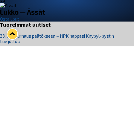
VS
Lukko — Ässät
Osta liput
Tuoreimmat uutiset
33. Pitsiturnaus päätökseen – HPK nappasi Knypyl-pystin
Lue juttu »
Otteluliput juhlakaudelle 26–27 nyt myynnissä!
Lue juttu »
Kiekko-Espoo voittaa historian ensimmäisen naisten
Pitsiturnauksen
Lue juttu »
Pitsiturnauksen päiväliput on loppuunmyyty – Pitsitunnelmaan
pääset myös Marina Vistan terassilla
Lue juttu »
Lukko ja pirkanmaalainen vaatevalmistaja Nousu yhteistyöhön
Lue juttu »
Seuraa Lukkoa somessa