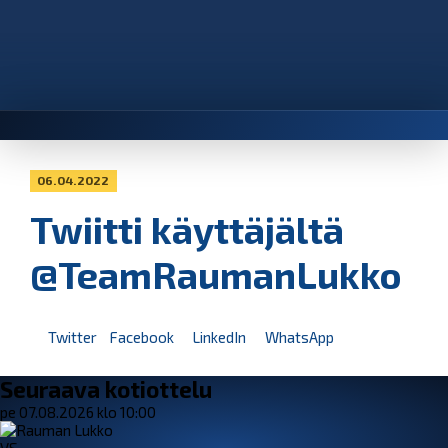
06.04.2022
Twiitti käyttäjältä
@TeamRaumanLukko
Twitter
Facebook
LinkedIn
WhatsApp
Seuraava kotiottelu
pe 07.08.2026 klo 10:00