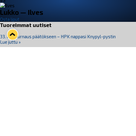
VS
Lukko — Ilves
Osta liput
Tuoreimmat uutiset
33. Pitsiturnaus päätökseen – HPK nappasi Knypyl-pystin
Lue juttu »
Otteluliput juhlakaudelle 26–27 nyt myynnissä!
Lue juttu »
Kiekko-Espoo voittaa historian ensimmäisen naisten
Pitsiturnauksen
Lue juttu »
Pitsiturnauksen päiväliput on loppuunmyyty – Pitsitunnelmaan
pääset myös Marina Vistan terassilla
Lue juttu »
Lukko ja pirkanmaalainen vaatevalmistaja Nousu yhteistyöhön
Lue juttu »
Seuraa Lukkoa somessa