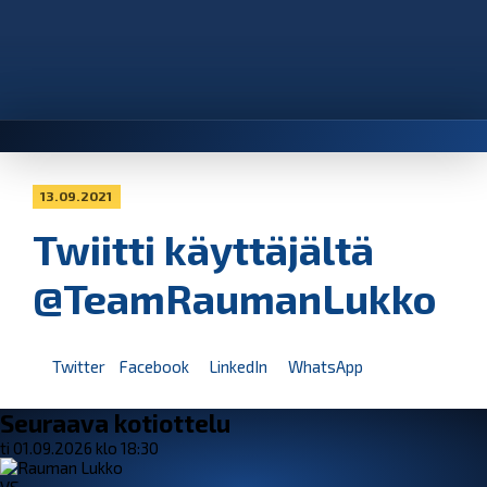
13.09.2021
Twiitti käyttäjältä
@TeamRaumanLukko
Twitter
Facebook
LinkedIn
WhatsApp
Seuraava kotiottelu
ti 01.09.2026 klo 18:30