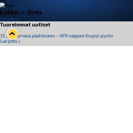
VS
Lukko — Ilves
Osta liput
Tuoreimmat uutiset
33. Pitsiturnaus päätökseen – HPK nappasi Knypyl-pystin
Lue juttu »
Otteluliput juhlakaudelle 26–27 nyt myynnissä!
Lue juttu »
Kiekko-Espoo voittaa historian ensimmäisen naisten
Pitsiturnauksen
Lue juttu »
Pitsiturnauksen päiväliput on loppuunmyyty – Pitsitunnelmaan
pääset myös Marina Vistan terassilla
Lue juttu »
Lukko ja pirkanmaalainen vaatevalmistaja Nousu yhteistyöhön
Lue juttu »
Seuraa Lukkoa somessa