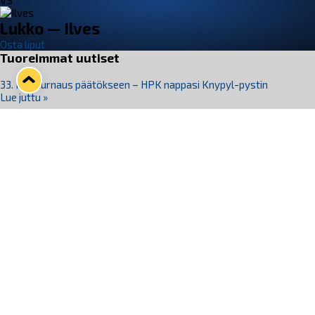
VS
Lukko — Ilves
Osta liput
Tuoreimmat uutiset
33. Pitsiturnaus päätökseen – HPK nappasi Knypyl-pystin
Lue juttu »
Otteluliput juhlakaudelle 26–27 nyt myynnissä!
Lue juttu »
Kiekko-Espoo voittaa historian ensimmäisen naisten
Pitsiturnauksen
Lue juttu »
Pitsiturnauksen päiväliput on loppuunmyyty – Pitsitunnelmaan
pääset myös Marina Vistan terassilla
Lue juttu »
Lukko ja pirkanmaalainen vaatevalmistaja Nousu yhteistyöhön
Lue juttu »
Seuraa Lukkoa somessa