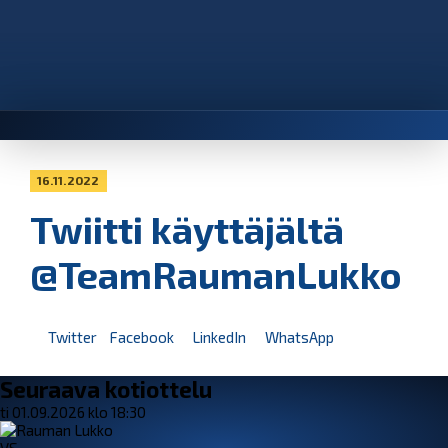
16.11.2022
Twiitti käyttäjältä
@TeamRaumanLukko
Twitter
Facebook
LinkedIn
WhatsApp
Seuraava kotiottelu
ti 01.09.2026 klo 18:30