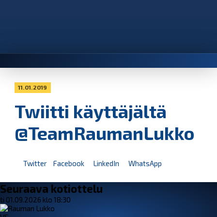
11.01.2019
Twiitti käyttäjältä
@TeamRaumanLukko
Twitter
Facebook
LinkedIn
WhatsApp
Seuraava kotiottelu
ti 01.09.2026 klo 18:30