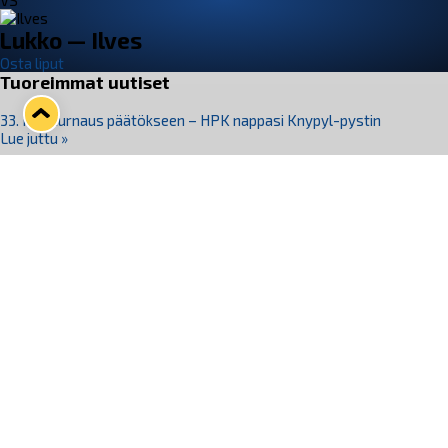
VS
Lukko — Ilves
Osta liput
Tuoreimmat uutiset
33. Pitsiturnaus päätökseen – HPK nappasi Knypyl-pystin
Lue juttu »
Otteluliput juhlakaudelle 26–27 nyt myynnissä!
Lue juttu »
Kiekko-Espoo voittaa historian ensimmäisen naisten
Pitsiturnauksen
Lue juttu »
Pitsiturnauksen päiväliput on loppuunmyyty – Pitsitunnelmaan
pääset myös Marina Vistan terassilla
Lue juttu »
Lukko ja pirkanmaalainen vaatevalmistaja Nousu yhteistyöhön
Lue juttu »
Seuraa Lukkoa somessa