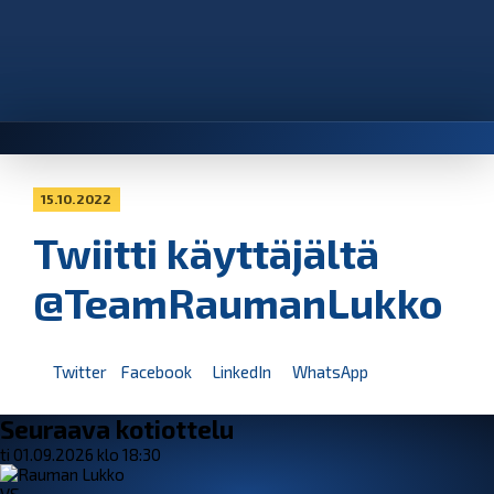
15.10.2022
Twiitti käyttäjältä
@TeamRaumanLukko
Twitter
Facebook
LinkedIn
WhatsApp
Seuraava kotiottelu
ti 01.09.2026 klo 18:30