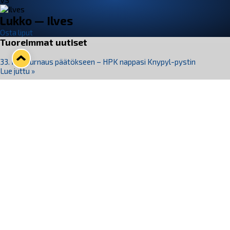
VS
Lukko — Ilves
Osta liput
Tuoreimmat uutiset
33. Pitsiturnaus päätökseen – HPK nappasi Knypyl-pystin
Lue juttu »
Otteluliput juhlakaudelle 26–27 nyt myynnissä!
Lue juttu »
Kiekko-Espoo voittaa historian ensimmäisen naisten
Pitsiturnauksen
Lue juttu »
Pitsiturnauksen päiväliput on loppuunmyyty – Pitsitunnelmaan
pääset myös Marina Vistan terassilla
Lue juttu »
Lukko ja pirkanmaalainen vaatevalmistaja Nousu yhteistyöhön
Lue juttu »
Seuraa Lukkoa somessa