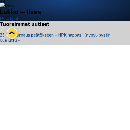
VS
Lukko — Ilves
Osta liput
Tuoreimmat uutiset
33. Pitsiturnaus päätökseen – HPK nappasi Knypyl-pystin
Lue juttu »
Otteluliput juhlakaudelle 26–27 nyt myynnissä!
Lue juttu »
Kiekko-Espoo voittaa historian ensimmäisen naisten
Pitsiturnauksen
Lue juttu »
Pitsiturnauksen päiväliput on loppuunmyyty – Pitsitunnelmaan
pääset myös Marina Vistan terassilla
Lue juttu »
Lukko ja pirkanmaalainen vaatevalmistaja Nousu yhteistyöhön
Lue juttu »
Seuraa Lukkoa somessa