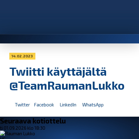
14.02.2023
Twiitti käyttäjältä
@TeamRaumanLukko
Twitter
Facebook
LinkedIn
WhatsApp
Seuraava kotiottelu
ti 01.09.2026 klo 18:30