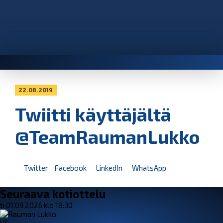
22.08.2019
Twiitti käyttäjältä
@TeamRaumanLukko
Twitter
Facebook
LinkedIn
WhatsApp
Seuraava kotiottelu
ti 01.09.2026 klo 18:30