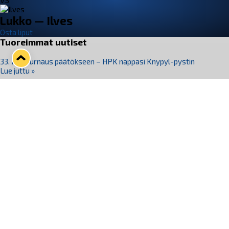
VS
Lukko — Ilves
Osta liput
Tuoreimmat uutiset
33. Pitsiturnaus päätökseen – HPK nappasi Knypyl-pystin
Lue juttu »
Otteluliput juhlakaudelle 26–27 nyt myynnissä!
Lue juttu »
Kiekko-Espoo voittaa historian ensimmäisen naisten
Pitsiturnauksen
Lue juttu »
Pitsiturnauksen päiväliput on loppuunmyyty – Pitsitunnelmaan
pääset myös Marina Vistan terassilla
Lue juttu »
Lukko ja pirkanmaalainen vaatevalmistaja Nousu yhteistyöhön
Lue juttu »
Seuraa Lukkoa somessa